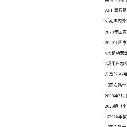
APT 黑客
·
近期国内外
·
2020年
·
2020年国
·
6大移动安
·
7成用户忽
·
开放的5G
·
【网安贴士
·
2020年3
·
2020版
·
《2020
·