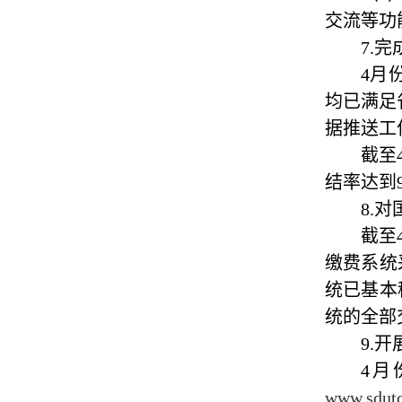
交流等功
7.
4月
均已满足
据推送工
截至
结率达到
8.
截至
缴费系统
统已基本
统的全部
9.
4月
www.sdut