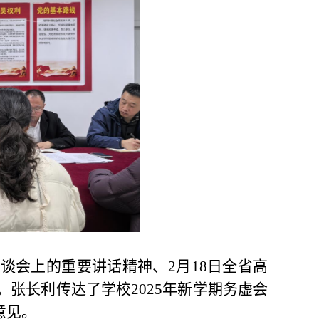
座谈会上的重要讲话精神、
2
月
18
日全省高
。张长利传达了学校
2025
年新学期务虚会
意见。